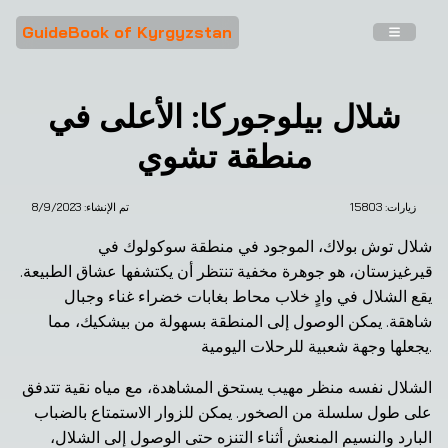
GuideBook of Kyrgyzstan
شلال بيلوجوركا: الأعلى في
منطقة تشوي
زيارات: 
15803
تم الإنشاء:
8/9/2023
شلال توش بولاك، الموجود في منطقة سوكولوك في 
قيرغيزستان، هو جوهرة مخفية تنتظر أن يكتشفها عشاق الطبيعة. 
يقع الشلال في وادٍ خلاب محاط بغابات خضراء غناء وجبال 
شاهقة. يمكن الوصول إلى المنطقة بسهولة من بيشكيك، مما 
يجعلها وجهة شعبية للرحلات اليومية.
الشلال نفسه منظر مهيب يستحق المشاهدة، مع مياه نقية تتدفق 
على طول سلسلة من الصخور. يمكن للزوار الاستمتاع بالضباب 
البارد والنسيم المنعش أثناء التنزه حتى الوصول إلى الشلال، 