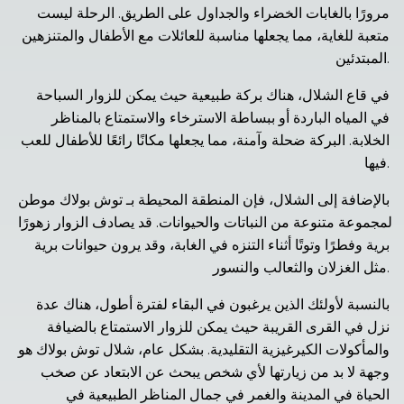
مرورًا بالغابات الخضراء والجداول على الطريق. الرحلة ليست 
متعبة للغاية، مما يجعلها مناسبة للعائلات مع الأطفال والمتنزهين 
المبتدئين.
في قاع الشلال، هناك بركة طبيعية حيث يمكن للزوار السباحة 
في المياه الباردة أو ببساطة الاسترخاء والاستمتاع بالمناظر 
الخلابة. البركة ضحلة وآمنة، مما يجعلها مكانًا رائعًا للأطفال للعب 
فيها.
بالإضافة إلى الشلال، فإن المنطقة المحيطة بـ توش بولاك موطن 
لمجموعة متنوعة من النباتات والحيوانات. قد يصادف الزوار زهورًا 
برية وفطرًا وتوتًا أثناء التنزه في الغابة، وقد يرون حيوانات برية 
مثل الغزلان والثعالب والنسور.
بالنسبة لأولئك الذين يرغبون في البقاء لفترة أطول، هناك عدة 
نزل في القرى القريبة حيث يمكن للزوار الاستمتاع بالضيافة 
والمأكولات الكيرغيزية التقليدية. بشكل عام، شلال توش بولاك هو 
وجهة لا بد من زيارتها لأي شخص يبحث عن الابتعاد عن صخب 
الحياة في المدينة والغمر في جمال المناظر الطبيعية في 