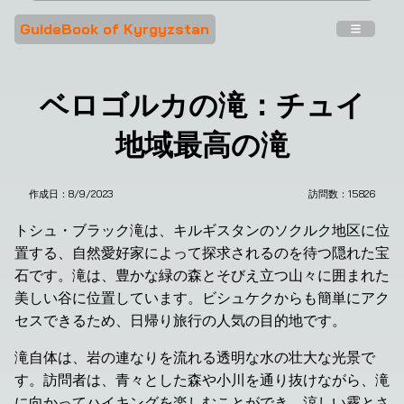
GuideBook of Kyrgyzstan
ベロゴルカの滝：チュイ
地域最高の滝
作成日：
8/9/2023
訪問数：
15826
トシュ・ブラック滝は、キルギスタンのソクルク地区に位
置する、自然愛好家によって探求されるのを待つ隠れた宝
石です。滝は、豊かな緑の森とそびえ立つ山々に囲まれた
美しい谷に位置しています。ビシュケクからも簡単にアク
セスできるため、日帰り旅行の人気の目的地です。
滝自体は、岩の連なりを流れる透明な水の壮大な光景で
す。訪問者は、青々とした森や小川を通り抜けながら、滝
に向かってハイキングを楽しむことができ、涼しい霧とさ