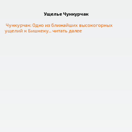
❮
❯
Ущелье Чункурчак
Чункурчак: Одно из ближайших высокогорных 
ущелий к Бишкеку
... 
читать далее