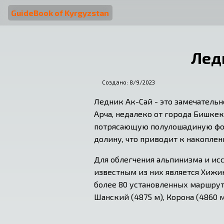
GuideBook of Kyrgyzstan
Лед
Создано:
8/9/2023
Ледник Ак-Сай - это замечатель
Арча, недалеко от города Бишкек
потрясающую полулошадиную фор
долину, что приводит к накоплен
Для облегчения альпинизма и исс
известным из них является Хижин
более 80 установленных маршру
Шанский (4875 м), Корона (4860 м