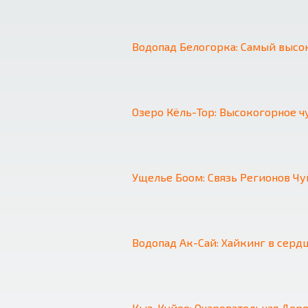
Водопад Белогорка: Самый высо
Озеро Кёль-Тор: Высокогорное ч
Ущелье Боом: Связь Регионов Чу
❮
Водопад Ак-Сай: Хайкинг в серд
Кыз-Куйоо: Очаровательная Дер