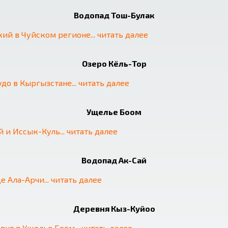
Водопад Тош-Булак
кий в Чуйском регионе
... 
читать далее
Озеро Кёль-Тор
удо в Кыргызстане
... 
читать далее
Ущелье Боом
й и Иссык-Куль
... 
читать далее
Водопад Ак-Сай
це Ала-Арчи
... 
читать далее
Деревня Кыз-Куйоо
евня в Ущелье Боом
... 
читать далее