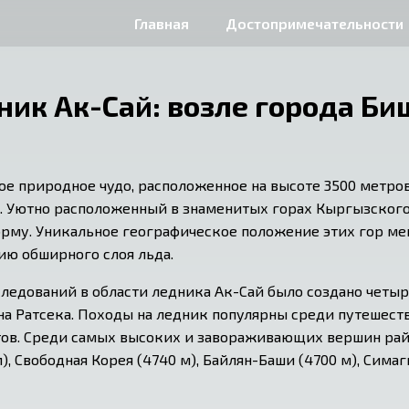
Главная
Достопримечательности
ник Ак-Сай: возле города Би
ное природное чудо, расположенное на высоте 3500 метр
. Уютно расположенный в знаменитых горах Кыргызского А
му. Уникальное географическое положение этих гор ме
ию обширного слоя льда.
ледований в области ледника Ак-Сай было создано четыр
а Ратсека. Походы на ледник популярны среди путешестве
тов. Среди самых высоких и завораживающих вершин рай
), Свободная Корея (4740 м), Байлян-Баши (4700 м), Симаг