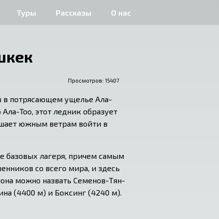
Туры
Рассказы
О нас
шкек
Просмотров: 
15407
ов в потрясающем ущелье Ала-
ла-Тоо, этот ледник образует 
шает южным ветрам войти в 
е базовых лагеря, причем самым 
нников со всего мира, и здесь 
она можно назвать Семенов-Тян-
ина (4400 м) и Боксинг (4240 м).