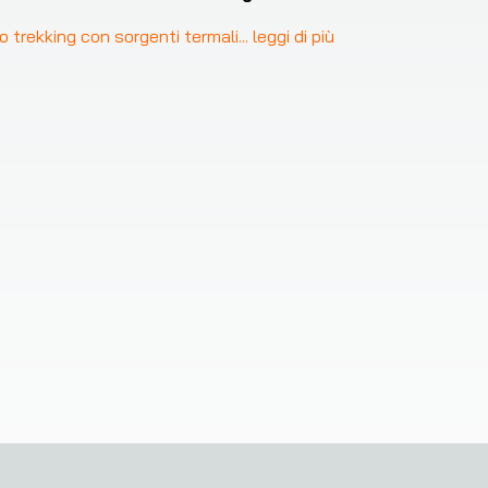
o trekking con sorgenti termali
... 
leggi di più
 comodo al nostro servizio sul tuo dispositivo