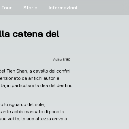
Tour
Storie
Informazioni
la catena del
Visite: 
6480
el Tien Shan, a cavallo dei confini 
enzionato da antichi autori e 
tà, in particolare la dea del destino 
 lo sguardo del sole, 
tante abbia mancato di poco la 
ua vetta, la sua altezza arriva a 