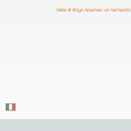
Valle di Altyn Arashan: un fantastic
Scarica le nostre app oggi e goditi un accesso