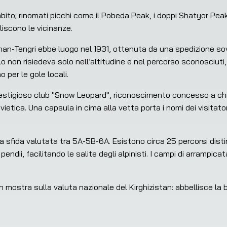
ito; rinomati picchi come il Pobeda Peak, i doppi Shatyor Peaks
iscono le vicinanze.
an-Tengri ebbe luogo nel 1931, ottenuta da una spedizione sovi
olo non risiedeva solo nell’altitudine e nel percorso sconosciuti
per le gole locali.
estigioso club "Snow Leopard", riconoscimento concesso a chi 
ietica. Una capsula in cima alla vetta porta i nomi dei visitatori
 sfida valutata tra 5A-5B-6A. Esistono circa 25 percorsi disti
i pendii, facilitando le salite degli alpinisti. I campi di arrampic
 mostra sulla valuta nazionale del Kirghizistan: abbellisce la 