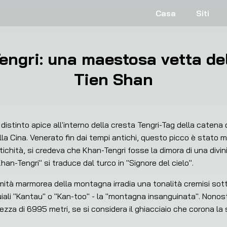
Casa
Siti
engri: una maestosa vetta del
Tien Shan
distinto apice all'interno della cresta Tengri-Tag della catena d
lla Cina. Venerato fin dai tempi antichi, questo picco è stato m
antichità, si credeva che Khan-Tengri fosse la dimora di una divini
an-Tengri" si traduce dal turco in "Signore del cielo".
mità marmorea della montagna irradia una tonalità cremisi sotto
ali "Kantau" o "Kan-too" - la "montagna insanguinata". Nonos
ezza di 6995 metri, se si considera il ghiacciaio che corona la s