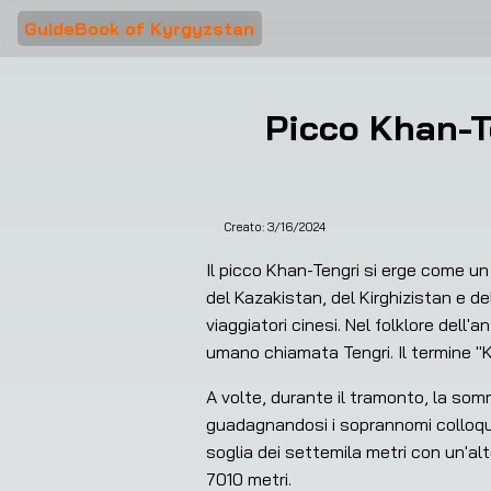
GuideBook of Kyrgyzstan
Picco Khan-T
Creato:
3/16/2024
Il picco Khan-Tengri si erge come un 
del Kazakistan, del Kirghizistan e de
viaggiatori cinesi. Nel folklore dell'
umano chiamata Tengri. Il termine "Kh
A volte, durante il tramonto, la som
guadagnandosi i soprannomi colloqui
soglia dei settemila metri con un'alt
7010 metri.