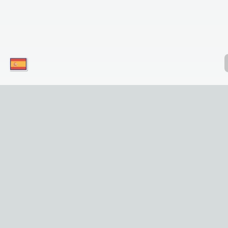
¡Descargue nuestras aplicaciones hoy
mismo y disfrute de un acceso conveniente
a nuestro servicio en su dispositivo móvil!
¡Simplemente haga clic en el botón!
Download for iOS
Get it for Android
Enlaces Útiles
Inicio
Lugares de Interés
Tours