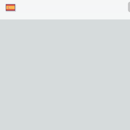
¡Descargue nuestras aplicaciones hoy
mismo y disfrute de un acceso conveniente
a nuestro servicio en su dispositivo móvil!
¡Simplemente haga clic en el botón!
Download for iOS
Get it for Android
Enlaces Útiles
Inicio
Lugares de Interés
Tours
Privacidad y Legal
Sobre Nosotros