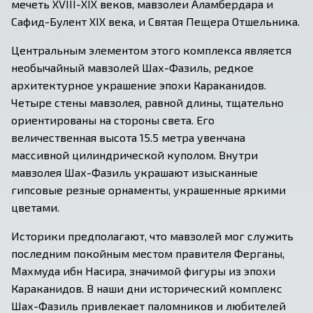
мечеть XVIII-XIX веков, мавзолеи Аламбердара и 
Сафид-Булент XIX века, и Святая Пещера Отшельника.
Центральным элементом этого комплекса является 
необычайный мавзолей Шах-Фазиль, редкое 
архитектурное украшение эпохи Караканидов. 
Четыре стены мавзолея, равной длины, тщательно 
ориентированы на стороны света. Его 
величественная высота 15.5 метра увенчана 
массивной цилиндрической куполом. Внутри 
мавзолея Шах-Фазиль украшают изысканные 
гипсовые резные орнаменты, украшенные яркими 
цветами.
Историки предполагают, что мавзолей мог служить 
последним покойным местом правителя Ферганы, 
Махмуда ибн Насира, значимой фигуры из эпохи 
Караканидов. В наши дни исторический комплекс 
Шах-Фазиль привлекает паломников и любителей 