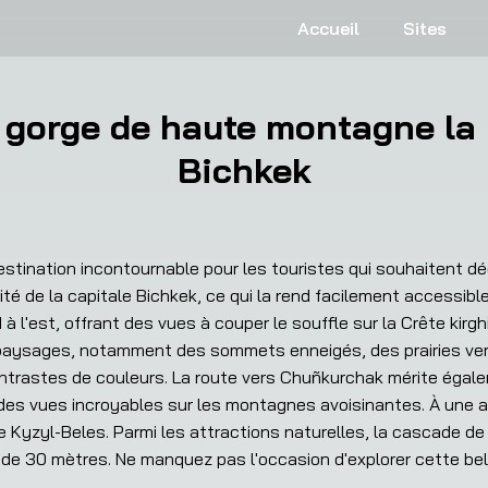
Accueil
Sites
 gorge de haute montagne la 
Bichkek
tination incontournable pour les touristes qui souhaitent déco
mité de la capitale Bichkek, ce qui la rend facilement accessible
 l'est, offrant des vues à couper le souffle sur la Crête kirgh
e paysages, notamment des sommets enneigés, des prairies ver
ontrastes de couleurs. La route vers Chuñkurchak mérite égal
des vues incroyables sur les montagnes avoisinantes. À une a
de Kyzyl-Beles. Parmi les attractions naturelles, la cascade de
 de 30 mètres. Ne manquez pas l'occasion d'explorer cette bell