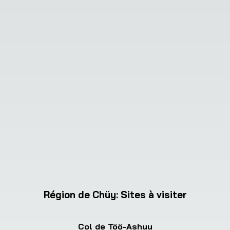
Région de Chüy
:
Sites à visiter
Col de Töö-Ashuu