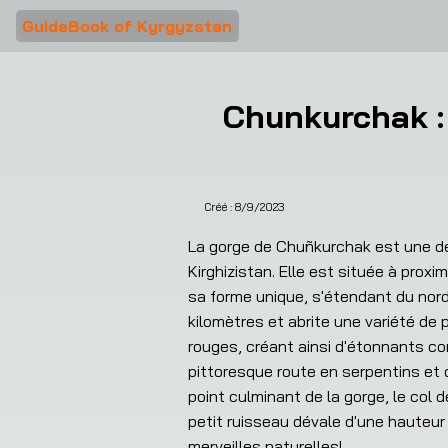
GuideBook of Kyrgyzstan
Chunkurchak :
Créé :
8/9/2023
❮
La gorge de Chuñkurchak est une des
Kirghizistan. Elle est située à proxi
sa forme unique, s'étendant du nord à
kilomètres et abrite une variété d
rouges, créant ainsi d'étonnants c
pittoresque route en serpentins et 
point culminant de la gorge, le col 
petit ruisseau dévale d'une hauteur
merveilles naturelles!