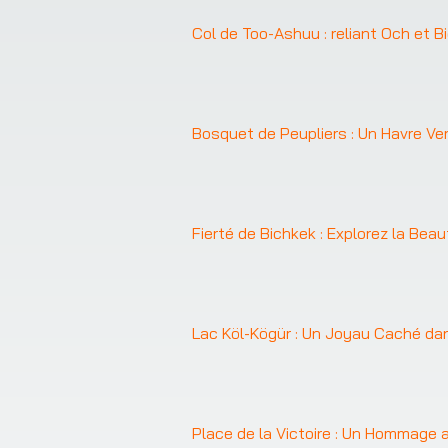
Col de Too-Ashuu : reliant Och et B
Bosquet de Peupliers : Un Havre Ve
Fierté de Bichkek : Explorez la Bea
Lac Köl-Kögür : Un Joyau Caché dan
Place de la Victoire : Un Hommage a