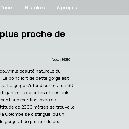
Tours
Histoires
À propos
plus proche de
Vues : 
16310
❯
uvrir la beauté naturelle du 
. Le point fort de cette gorge est 
ize. La gorge s'étend sur environ 30 
doyantes luxuriantes et des sols 
ement une mention, avec sa 
ltitude de 2300 mètres se trouve le 
 la Colombe se distingue, où un 
e gorge et de profiter de ses 