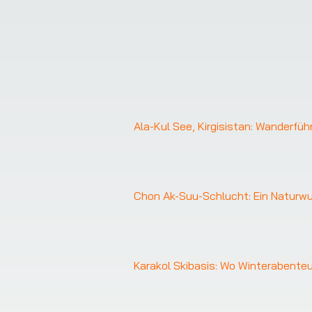
❮
Ala-Kul See, Kirgisistan: Wanderfüh
Chon Ak-Suu-Schlucht: Ein Naturwun
❮
Karakol Skibasis: Wo Winterabent