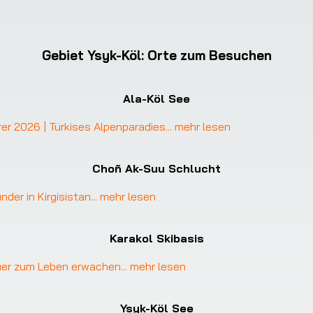
Gebiet Ysyk-Köl
:
Orte zum Besuchen
Ala-Köl See
rer 2026 | Türkises Alpenparadies
... 
mehr lesen
Choñ Ak-Suu Schlucht
der in Kirgisistan
... 
mehr lesen
Karakol Skibasis
euer zum Leben erwachen
... 
mehr lesen
Ysyk-Köl See