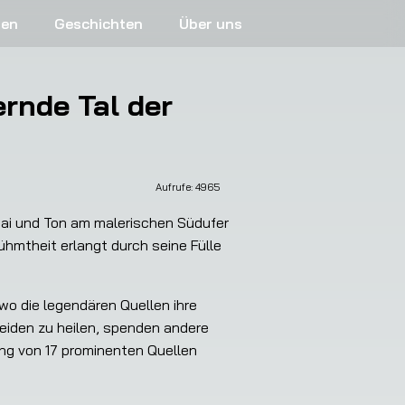
ren
Geschichten
Über uns
rnde Tal der
Aufrufe: 
4965
Sai und Ton am malerischen Südufer 
ühmtheit erlangt durch seine Fülle 
 die legendären Quellen ihre 
iden zu heilen, spenden andere 
ng von 17 prominenten Quellen 