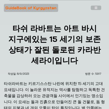
GuideBook of Kyrgyzstan
타쉬 라바트는 아트 바시
지구에있는 15 세기의 보존
상태가 잘된 돌로된 카라반
세라이입니다
작성일:
8/9/2023
방문 수: 
5917
타쉬라바트는 키르기스스탄 나린에 위치한 15 세기의 고대 
요새입니다. 이 놀라운 유적지는 역사를 탐험하고 독특한 건
축물을 감상하러 오는 관광객들 사이에서 인기있는 명소입
니다. 이 요새는 돌과 진흙으로 만들어진 큰 돌 건물로, 돔 형
태의 지붕과 네 개의 모퉁이 탑이 특징입니다. 벽 안쪽에는 