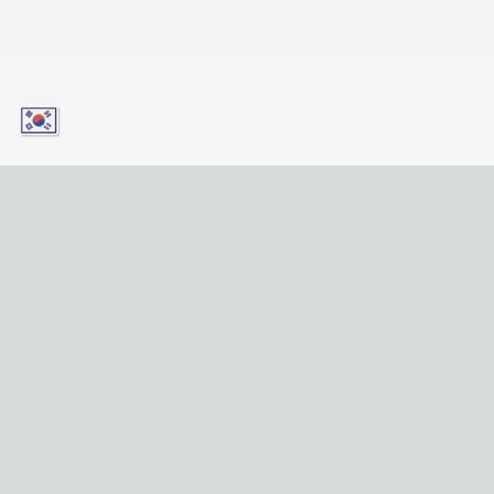
오늘 우리의 앱을 다운로드하고 모바일 장치에서 편
리하게 서비스에 액세스하세요! 버튼을 클릭하기만
하면 됩니다!
Download for iOS
Get it for Android
유용한 링크
홈
명소
투어