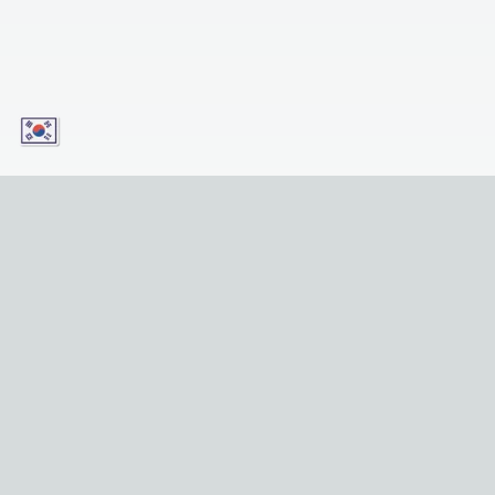
오늘 우리의 앱을 다운로드하고 모바일 장치에서 편
리하게 서비스에 액세스하세요! 버튼을 클릭하기만
하면 됩니다!
Download for iOS
Get it for Android
유용한 링크
홈
명소
투어