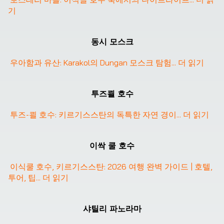
기
동시 모스크
우아함과 유산: Karakol의 Dungan 모스크 탐험
... 
더 읽기
투즈쾰 호수
투즈-쾰 호수: 키르기스스탄의 독특한 자연 경이
... 
더 읽기
이싹 쿨 호수
이식쿨 호수, 키르기스스탄: 2026 여행 완벽 가이드 | 호텔, 
투어, 팁
... 
더 읽기
샤틸리 파노라마