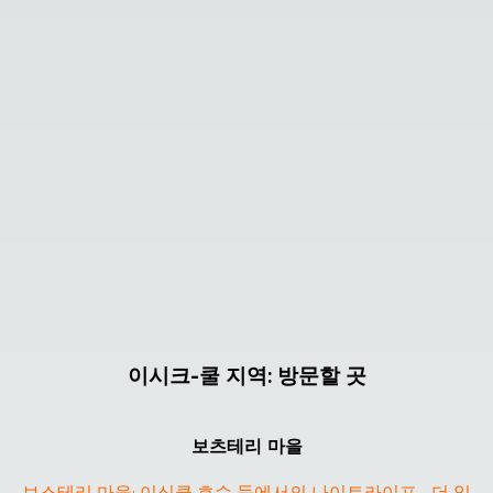
이시크-쿨 지역
:
방문할 곳
보츠테리 마을
보스테리 마을: 이식클 호수 둑에서의 나이트라이프
... 
더 읽