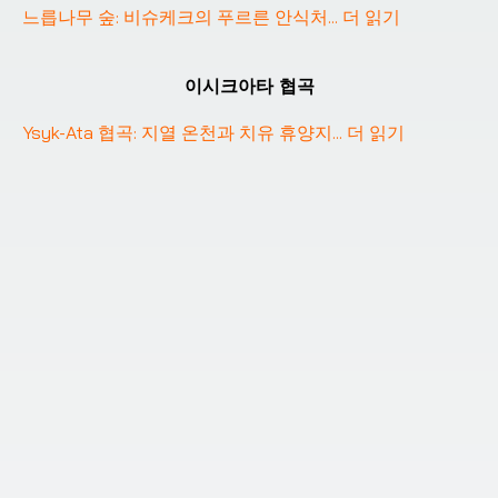
느릅나무 숲: 비슈케크의 푸르른 안식처
... 
더 읽기
❮
❯
이시크아타 협곡
Ysyk-Ata 협곡: 지열 온천과 치유 휴양지
... 
더 읽기