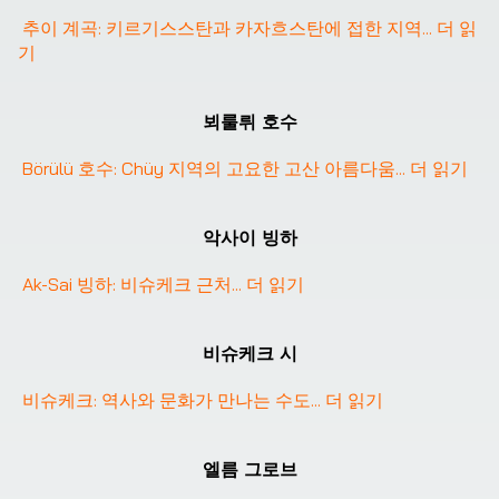
추이 계곡: 키르기스스탄과 카자흐스탄에 접한 지역
... 
더 읽
기
뵈룰뤼 호수
Börülü 호수: Chüy 지역의 고요한 고산 아름다움
... 
더 읽기
악사이 빙하
Ak-Sai 빙하: 비슈케크 근처
... 
더 읽기
❮
❯
비슈케크 시
비슈케크: 역사와 문화가 만나는 수도
... 
더 읽기
엘름 그로브