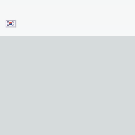
오늘 우리의 앱을 다운로드하고 모바일 장치에서 편
리하게 서비스에 액세스하세요! 버튼을 클릭하기만
하면 됩니다!
Download for iOS
Get it for Android
유용한 링크
홈
명소
투어
개인정보 및 법률