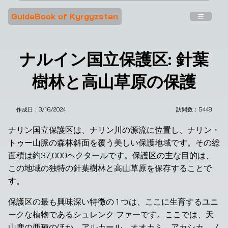
GuideBook of Kyrgyzstan
ナルイン国立保護区: 針葉
樹林と高山草原の保護
作成日：
3/16/2024
訪問数：
5448
ナリン国立保護区は、ナリン川の源流に位置し、ナリン・
トゥー山脈の森林斜面を覆う美しい保護地域です。その総
面積は約37,000ヘクタールです。保護区の主な目的は、
この地域の独特の針葉樹林と高山草原を保存することで
す。
保護区の最も興味深い特徴の 1 つは、ここに生育するユニ
ークな植物であるシュレンク ファーです。ここでは、天
山鹿の亜種のほか、アルカール、オオカミ、アカシカ、ノ