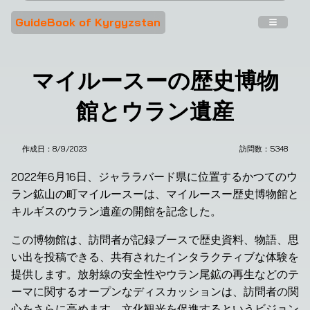
GuideBook of Kyrgyzstan
マイルースーの歴史博物
館とウラン遺産
作成日：
8/9/2023
訪問数：
5348
2022年6月16日、ジャララバード県に位置するかつてのウ
ラン鉱山の町マイルースーは、マイルースー歴史博物館と
キルギスのウラン遺産の開館を記念した。
この博物館は、訪問者が記録ブースで歴史資料、物語、思
い出を投稿できる、共有されたインタラクティブな体験を
提供します。放射線の安全性やウラン尾鉱の再生などのテ
ーマに関するオープンなディスカッションは、訪問者の関
心をさらに高めます。文化観光を促進するというビジョン