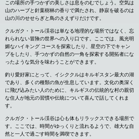
この場所の手つかずの美しさは息をのむでしょう。空気は
山のハーブと針葉樹林の香りで満たされ、静寂を破るのは
山の川のせせらぎと鳥のさえずりだけです。
クルガク・トール渓谷は単なる地理的な場所ではなく、忘
れられない冒険の世界への入り口です。ここでは、風光明
媚なハイキング コースを探索したり、星空の下でキャン
プをしたり、手つかずの自然の一角を探索する開拓者にな
ったような気分を味わうことができます。
釣り愛好家にとって、イシククルはキルギスタン最大の湖
であり、多くの種類の魚が生息しています。文化の奥深く
に飛び込みたい人のために、キルギスの伝統的な村の親切
な住人が地元の習慣や伝統について喜んで話してくれま
す。
クルガク・トール渓谷は心も体もリラックスできる場所で
す。ここでは、時間がゆっくりと流れるようで、雄大な自
然と一人で過ごす時間を満喫できます。