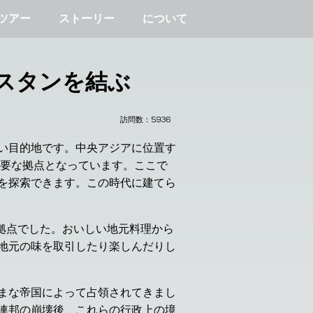
ツアー
ストーリー
について
スタンを結ぶ
訪問数：
5936
い目的地です。中央アジアに位置す
重要な拠点となっています。ここで
を探索できます。この時代に建てら
易拠点でした。おいしい地元料理から
地元の味を取引したり楽しんだりし
まな帝国によって占領されてきまし
連邦の崩壊後、これらの行政上の境