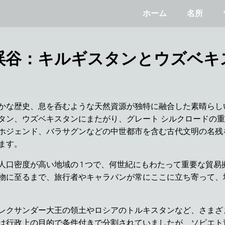
ホーム
名所
渓谷：キルギスタンとウズベキ
かな歴史、息を呑むような天然資源が独特に融合した素晴らし
タン、ウズベキスタンにまたがり、グレート シルクロードの
ホジェンド、バラサグンなどの中世都市を含む古代文明の名残
ます。
人口密度が高い地域の 1 つで、何世紀にもわたって重要な貿
物に至るまで、旅行者やキャラバンが常にここに立ち寄って、
レクサンダー大王の領土やロシアのトルキスタンなど、さまざ
は行政上の目的で条件付きで分割されていましたが、ソビエト