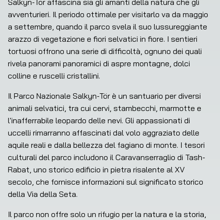
Salkyn-Tör affascina sia gli amanti della natura che gli 
avventurieri. Il periodo ottimale per visitarlo va da maggio 
a settembre, quando il parco svela il suo lussureggiante 
arazzo di vegetazione e fiori selvatici in fiore. I sentieri 
tortuosi offrono una serie di difficoltà, ognuno dei quali 
rivela panorami panoramici di aspre montagne, dolci 
colline e ruscelli cristallini.
Il Parco Nazionale Salkyn-Tör è un santuario per diversi 
animali selvatici, tra cui cervi, stambecchi, marmotte e 
l'inafferrabile leopardo delle nevi. Gli appassionati di 
uccelli rimarranno affascinati dal volo aggraziato delle 
aquile reali e dalla bellezza del fagiano di monte. I tesori 
culturali del parco includono il Caravanserraglio di Tash-
Rabat, uno storico edificio in pietra risalente al XV 
secolo, che fornisce informazioni sul significato storico 
della Via della Seta.
Il parco non offre solo un rifugio per la natura e la storia, 