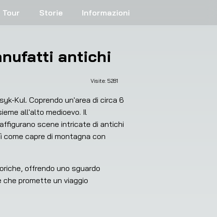
Tour
Storie
Informazioni
anufatti antichi
Visite: 
5281
yk-Kul. Coprendo un'area di circa 6 
eme all'alto medioevo. Il 
ffigurano scene intricate di antichi 
così come capre di montagna con 
toriche, offrendo uno sguardo 
e che promette un viaggio 