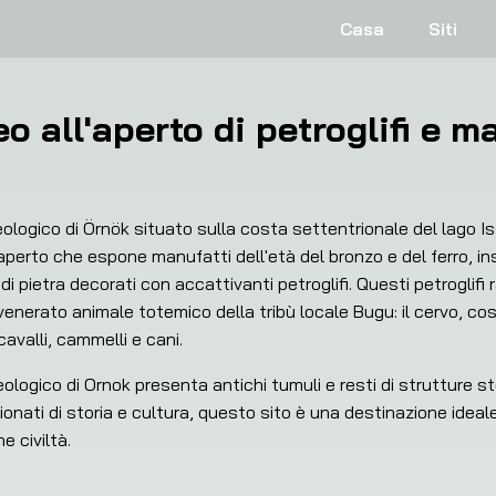
Casa
Siti
 all'aperto di petroglifi e m
logico di Örnök situato sulla costa settentrionale del lago Iss
erto che espone manufatti dell'età del bronzo e del ferro, insi
pietra decorati con accattivanti petroglifi. Questi petroglifi ra
il venerato animale totemico della tribù locale Bugu: il cervo, 
cavalli, cammelli e cani.
heologico di Ornok presenta antichi tumuli e resti di strutture s
onati di storia e cultura, questo sito è una destinazione ideal
e civiltà.