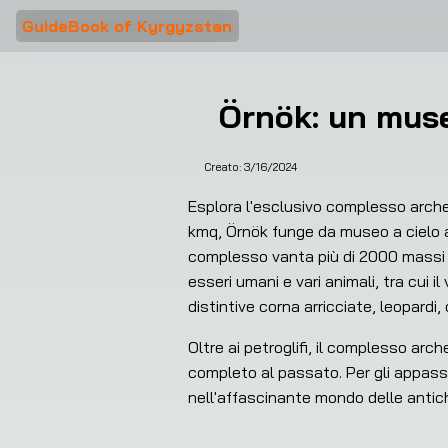
GuideBook of Kyrgyzstan
Örnök: un museo
Creato:
3/16/2024
Esplora l'esclusivo complesso archeo
kmq, Örnök funge da museo a cielo ap
complesso vanta più di 2000 massi di 
esseri umani e vari animali, tra cui 
distintive corna arricciate, leopardi, 
Oltre ai petroglifi, il complesso arc
completo al passato. Per gli appassi
nell'affascinante mondo delle antich