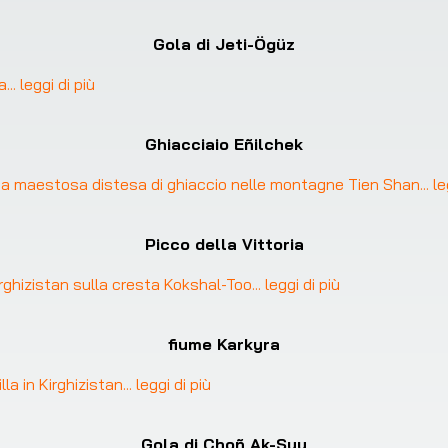
Gola di Jeti-Ögüz
ra
... 
leggi di più
Ghiacciaio Eñilchek
 una maestosa distesa di ghiaccio nelle montagne Tien Shan
... 
le
Picco della Vittoria
Kirghizistan sulla cresta Kokshal-Too
... 
leggi di più
fiume Karkyra
la in Kirghizistan
... 
leggi di più
Gola di Choñ Ak-Suu