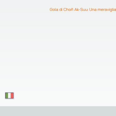
Gola di Choñ Ak-Suu: Una meraviglia 
Scarica le nostre app oggi e goditi un accesso