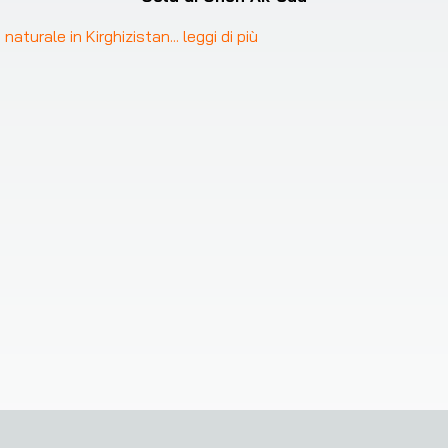
naturale in Kirghizistan
... 
leggi di più
 comodo al nostro servizio sul tuo dispositivo