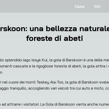
Casa
Siti
rskoon: una bellezza natural
foreste di abeti
o splendido lago Issyk Kul, la gola di Barskoon è una delle mera
nenti cascate e le rigogliose foreste di abeti, la gola attira i 
o.
 nel cuore dei monti Teskey Ala-Too, la gola di Barskoon svela 
iaggio tranquillo, accogliendo vari veicoli tra cui auto e moto,
ad attrarre i visitatori. La Gola di Barskoon vanta anche numero