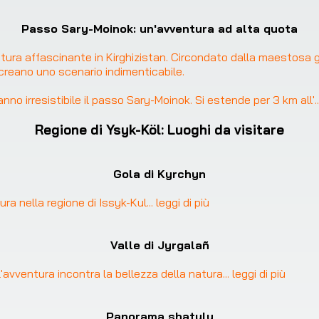
Passo Sary-Moinok: un'avventura ad alta quota
tura affascinante in Kirghizistan. Circondato dalla maestosa 
reano uno scenario indimenticabile.

nno irresistibile il passo Sary-Moinok. Si estende per 3 km all'
.
Regione di Ysyk-Köl
:
Luoghi da visitare
Gola di Kyrchyn
ura nella regione di Issyk-Kul
... 
leggi di più
Valle di Jyrgalañ
l'avventura incontra la bellezza della natura
... 
leggi di più
Panorama shatyly