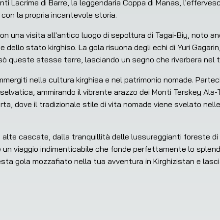
nti Lacrime di Barre, la leggendaria Coppa di Manas, l'efferve
con la propria incantevole storia.
 con una visita all'antico luogo di sepoltura di Tagai-Biy, no
dello stato kirghiso. La gola risuona degli echi di Yuri Gagarin
rsò queste stesse terre, lasciando un segno che riverbera nel 
immergiti nella cultura kirghisa e nel patrimonio nomade. Partec
selvatica, ammirando il vibrante arazzo dei Monti Terskey Ala-T
rta, dove il tradizionale stile di vita nomade viene svelato nelle
alte cascate, dalla tranquillità delle lussureggianti foreste di 
n viaggio indimenticabile che fonde perfettamente lo splendor
esta gola mozzafiato nella tua avventura in Kirghizistan e lascia