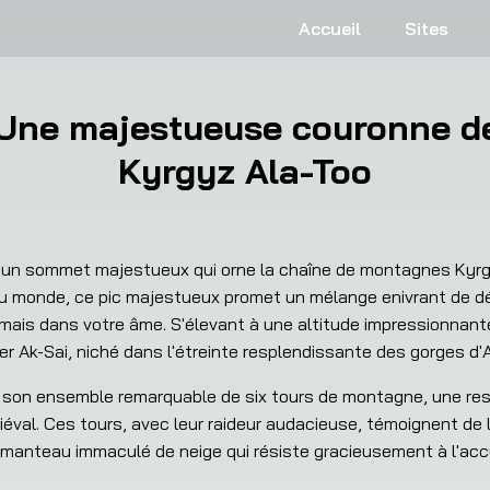
Accueil
Sites
 Une majestueuse couronne de
Kyrgyz Ala-Too
 un sommet majestueux qui orne la chaîne de montagnes Kyrgyz
du monde, ce pic majestueux promet un mélange enivrant de dé
mais dans votre âme. S'élevant à une altitude impressionnant
r Ak-Sai, niché dans l'étreinte resplendissante des gorges d'
est son ensemble remarquable de six tours de montagne, une r
val. Ces tours, avec leur raideur audacieuse, témoignent de la
manteau immaculé de neige qui résiste gracieusement à l'accum