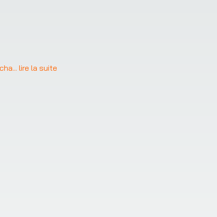
rcha
... 
lire la suite
❯