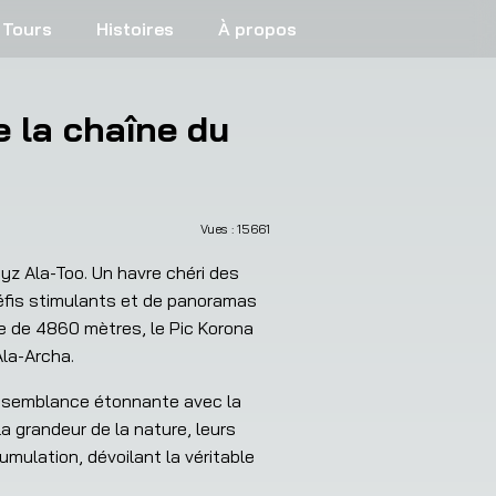
Tours
Histoires
À propos
 la chaîne du
Vues : 
15661
 Ala-Too. Un havre chéri des 
fis stimulants et de panoramas 
e de 4860 mètres, le Pic Korona 
Ala-Archa.
essemblance étonnante avec la 
 grandeur de la nature, leurs 
ulation, dévoilant la véritable 