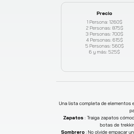
Precio
1
Persona
:
1260
$
2
Personas
:
875
$
3
Personas
:
700
$
4
Personas
:
615
$
5
Personas
:
560
$
6
y más
:
525
$
Una lista completa de elementos es
pa
Zapatos
:
Traiga zapatos cómod
botas de trekki
Sombrero
:
No olvide empacar un