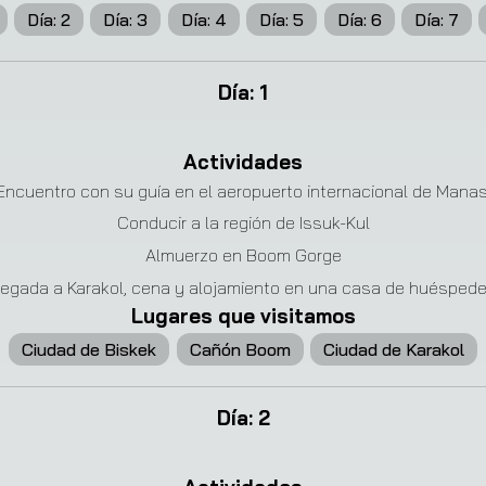
Día
:
2
Día
:
3
Día
:
4
Día
:
5
Día
:
6
Día
:
7
Día
:
1
Actividades
Encuentro con su guía en el aeropuerto internacional de Manas
Conducir a la región de Issuk-Kul
Almuerzo en Boom Gorge
legada a Karakol, cena y alojamiento en una casa de huéspede
Lugares que visitamos
Ciudad de Biskek
Cañón Boom
Ciudad de Karakol
Día
:
2