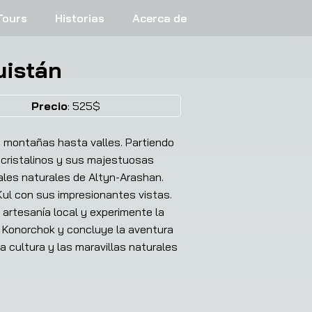
Tours
Historias
Acerca de
uistán
❯
Precio
:
525
$
e montañas hasta valles. Partiendo
s cristalinos y sus majestuosas
ales naturales de Altyn-Arashan.
Kul con sus impresionantes vistas.
 artesanía local y experimente la
e Konorchok y concluye la aventura
ca cultura y las maravillas naturales