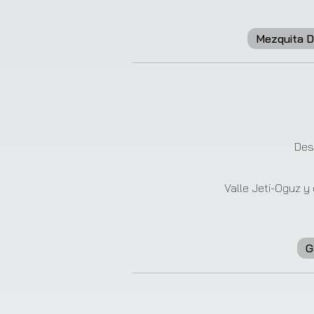
Mezquita 
❮
Des
Valle Jeti-Oguz y
G