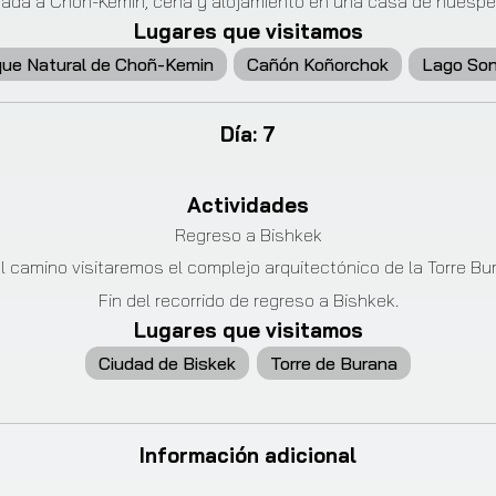
gada a Chon-Kemin, cena y alojamiento en una casa de huéspe
Lugares que visitamos
ue Natural de Choñ-Kemin
Cañón Koñorchok
Lago Son
Día
:
7
Actividades
Regreso a Bishkek
l camino visitaremos el complejo arquitectónico de la Torre Bu
Fin del recorrido de regreso a Bishkek.
Lugares que visitamos
Ciudad de Biskek
Torre de Burana
Información adicional