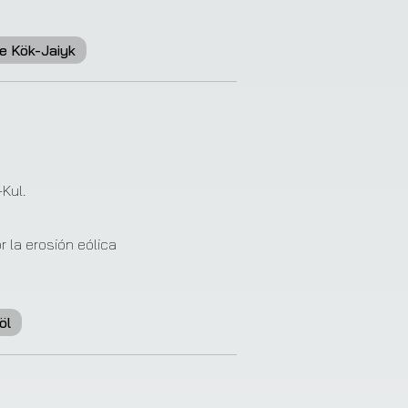
de Kök-Jaiyk
❯
Kul.
 la erosión eólica
öl