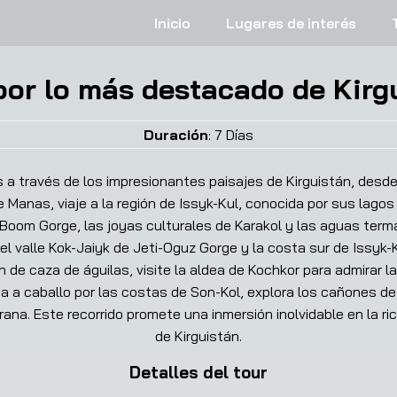
Inicio
Lugares de interés
por lo más destacado de Kirg
Duración
:
7
Días
 a través de los impresionantes paisajes de Kirguistán, desd
e Manas, viaje a la región de Issyk-Kul, conocida por sus lago
 Boom Gorge, las joyas culturales de Karakol y las aguas term
l valle Kok-Jaiyk de Jeti-Oguz Gorge y la costa sur de Issyk-
de caza de águilas, visite la aldea de Kochkor para admirar la
nta a caballo por las costas de Son-Kol, explora los cañones d
rana. Este recorrido promete una inmersión inolvidable en la ri
de Kirguistán.
Detalles del tour