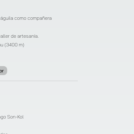
❯
l águila como compañera
ller de artesanía.
uu (3400 m)
or
❯
lago Son-Kol