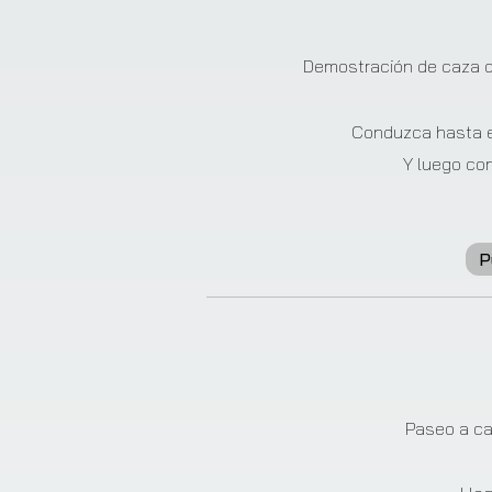
❮
Demostración de caza d
Conduzca hasta el
Y luego co
P
❮
Paseo a cab