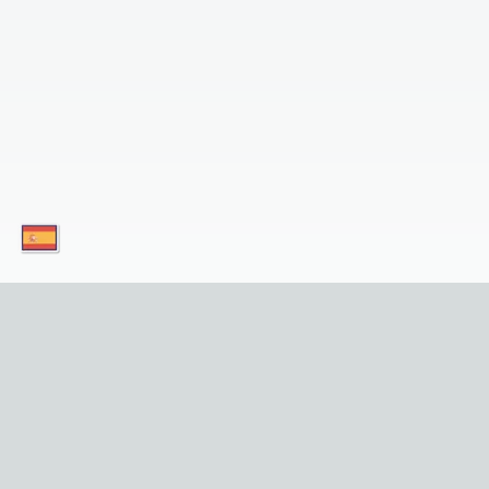
¡Descargue nuestras aplicaciones hoy mismo y
servicio en su dispositivo móvil! 
Enlaces Útiles
Privacid
Inicio
Sobre Nos
Lugares de Interés
Contácte
Tours
Política d