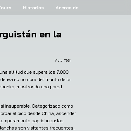
Tours
Historias
Acerca de
irguistán en la
Visto: 
7934
 una altitud que supera los 7,000 
deriva su nombre del triunfo de la 
ozdochka, mostrando una pared 
asi insuperable. Categorizado como 
bordar el pico desde China, ascender 
temperamento caprichoso: las 
lanchas son visitantes frecuentes, 