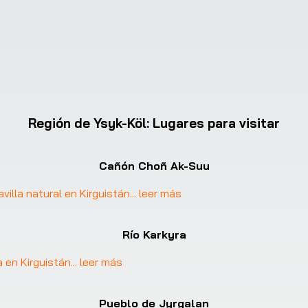
Región de Ysyk-Köl
:
Lugares para visitar
Cañón Choñ Ak-Suu
illa natural en Kirguistán
... 
leer más
Río Karkyra
a en Kirguistán
... 
leer más
Pueblo de Jyrgalan