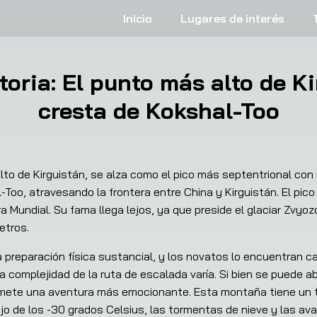
Inicio
Lugares de interés
toria: El punto más alto de K
cresta de Kokshal-Too
 alto de Kirguistán, se alza como el pico más septentrional con
Too, atravesando la frontera entre China y Kirguistán. El pico 
a Mundial. Su fama llega lejos, ya que preside el glaciar Zvy
etros.
 preparación física sustancial, y los novatos lo encuentran c
 la complejidad de la ruta de escalada varía. Si bien se puede a
omete una aventura más emocionante. Esta montaña tiene un 
 de los -30 grados Celsius, las tormentas de nieve y las ava