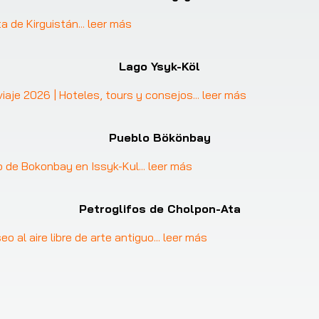
a de Kirguistán
... 
leer más
Lago Ysyk-Köl
 viaje 2026 | Hoteles, tours y consejos
... 
leer más
Pueblo Bökönbay
o de Bokonbay en Issyk-Kul
... 
leer más
Petroglifos de Cholpon-Ata
o al aire libre de arte antiguo
... 
leer más