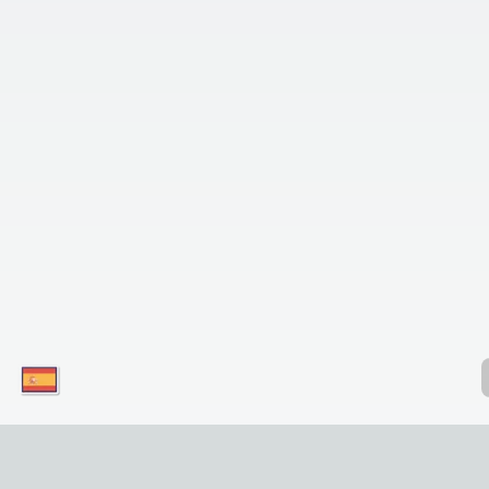
¡Descargue nuestras aplicaciones hoy
mismo y disfrute de un acceso conveniente