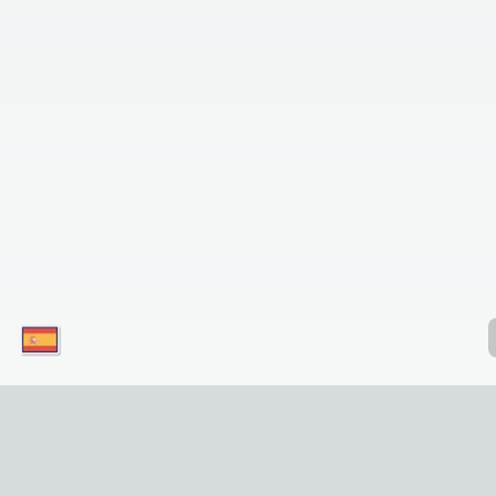
¡Descargue nuestras aplicaciones hoy
mismo y disfrute de un acceso conveniente
a nuestro servicio en su dispositivo móvil!
¡Simplemente haga clic en el botón!