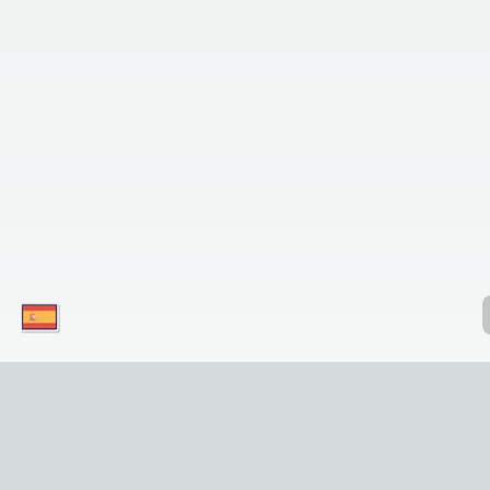
¡Descargue nuestras aplicaciones hoy
mismo y disfrute de un acceso conveniente
a nuestro servicio en su dispositivo móvil!
¡Simplemente haga clic en el botón!