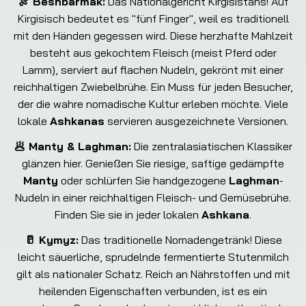
🍖 Beshbarmak:
Das Nationalgericht Kirgisistans! Auf
Kirgisisch bedeutet es "fünf Finger", weil es traditionell
mit den Händen gegessen wird. Diese herzhafte Mahlzeit
besteht aus gekochtem Fleisch (meist Pferd oder
Lamm), serviert auf flachen Nudeln, gekrönt mit einer
reichhaltigen Zwiebelbrühe. Ein Muss für jeden Besucher,
der die wahre nomadische Kultur erleben möchte. Viele
lokale
Ashkanas
servieren ausgezeichnete Versionen.
🥟 Manty & Laghman:
Die zentralasiatischen Klassiker
glänzen hier. Genießen Sie riesige, saftige gedämpfte
Manty
oder schlürfen Sie handgezogene
Laghman
-
Nudeln in einer reichhaltigen Fleisch- und Gemüsebrühe.
Finden Sie sie in jeder lokalen
Ashkana
.
🥛 Kymyz:
Das traditionelle Nomadengetränk! Diese
leicht säuerliche, sprudelnde fermentierte Stutenmilch
gilt als nationaler Schatz. Reich an Nährstoffen und mit
heilenden Eigenschaften verbunden, ist es ein