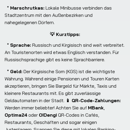
  * 
Marschrutkas:
 Lokale Minibusse verbinden das 
Stadtzentrum mit den Außenbezirken und 
nahegelegenen Dörfern.
💡 Kurztipps:
  * 
Sprache:
 Russisch und Kirgisisch sind weit verbreitet. 
An Touristenorten wird etwas Englisch verstanden. Für 
Russischsprachige gibt es keine Sprachbarriere.
  * 
Geld:
 Der Kirgisische Som (KGS) ist die wichtigste 
Währung. Während einige Pensionen und Touren Karten 
akzeptieren, bringen Sie Bargeld für Märkte, Taxis und 
kleinere Restaurants mit. Es gibt zuverlässige 
Geldautomaten in der Stadt. 
📱 QR-Code-Zahlungen:
Werden immer beliebter! Achten Sie auf 
MBank
, 
Optima24
 oder 
O!Dengi
 QR-Codes in Cafés, 
Restaurants, Geschäften und sogar einigen 
Jurtenlagern. Scannen Sie diese mit lokalen Banking-