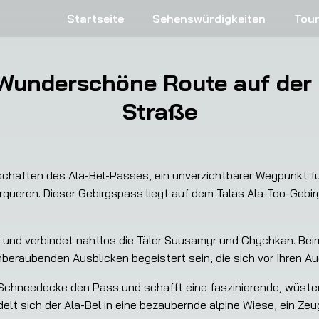
Startseite
Sehenswürdigkeiten
Tou
 Wunderschöne Route auf der
Straße
schaften des Ala-Bel-Passes, ein unverzichtbarer Wegpunkt für
ueren. Dieser Gebirgspass liegt auf dem Talas Ala-Too-Gebirg
g und verbindet nahtlos die Täler Suusamyr und Chychkan. Beim
eraubenden Ausblicken begeistert sein, die sich vor Ihren Au
Schneedecke den Pass und schafft eine faszinierende, wüste
lt sich der Ala-Bel in eine bezaubernde alpine Wiese, ein Zeugn