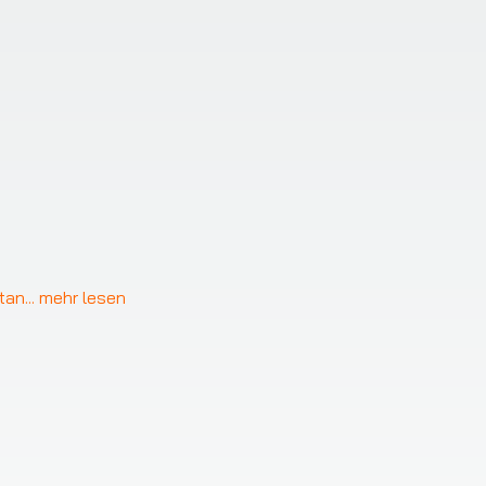
❯
stan
... 
mehr lesen