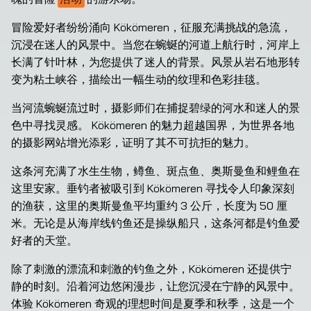
冒险爱好者纷纷涌向 Kökömeren，征服充满挑战的急流，
沉浸在迷人的风景中。当您在蜿蜒的河道上航行时，河岸上
长满了针叶林，为您提供了迷人的背景。风景从岩石地形转
变为粘土峡谷，描绘出一幅生动的纹理和色彩挂毯。
当河流蜿蜒流过时，摄影师们在捕捉碧绿的河水和迷人的景
色中寻找灵感。 Kökömeren 的魅力超越国界，为世界各地
的摄影网站增光添彩，证明了其不可抗拒的魅力。
这条河充满了水生生物，鳟鱼、斑点鱼、奥斯曼鱼和鲤鱼在
这里安家。垂钓者被吸引到 Kökömeren 寻找令人印象深刻
的渔获，这里的奥斯曼鱼平均重约 3 公斤，长度为 50 厘
米。无论是从海岸线钓鱼还是操纵船只，这条河都是钓鱼爱
好者的天堂。
除了刺激的漂流和刺激的钓鱼之外，Kökömeren 还提供宁
静的时刻。沿着河边悠闲漫步，让您沉浸在宁静的风景中。
体验 Kökömeren 奇观的理想时间是夏季和秋季，这是一个