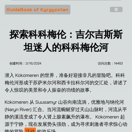
GuideBook of Kyrgyzstan
探索科科梅伦：吉尔吉斯斯
坦迷人的科科梅伦河
创建时间：
3/16/2024
访问次数：
14463
潜入 Kökömeren 的世界，准备好迎接非凡的冒险吧。科科
梅伦河形成于苏萨米尔河和西卡拉科尔河的交汇处，讲述了
令人惊叹的美景和令人振奋的功绩的故事。
Kökömeren 从 Suusamyr 山谷向南流淌，优雅地与纳伦河 
(Naryn River) 汇合。当河流蜿蜒穿过天山山脉时，河流从平
静的溪流变成了令人肾上腺素飙升的瀑布。 Kökömeren 起
源于宁静，现在发展势头强劲，成为寻求刺激者寻求惊心动
魄的冒险
活动
的游乐场。