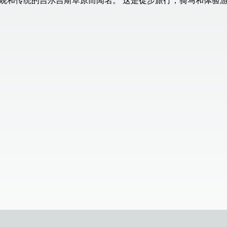
观和传统的吉尔吉斯草原而闻名。 这是徒步旅行，骑马和体验