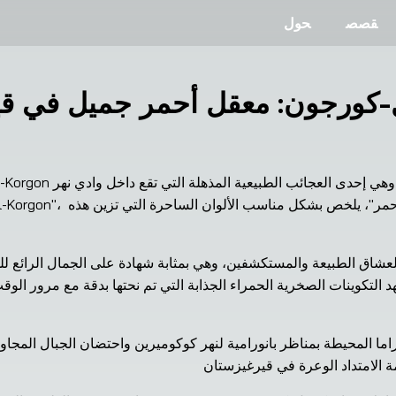
قصص
حول
ل-كورجون: معقل أحمر جميل في ق