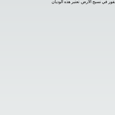
انطلق في رحلة اكتشاف، حيث تتكشف أمامك وديان كيزيل-كورجون، وهي سيمفونية رائعة من فن الطبيعة المحفور في نسيج الأرض. تعتبر هذه الوديان 