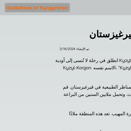
GuideBook of Kyrgyzstan
يرغيزستان
تم الإنشاء:
3/16/2024
انطلق في رحلة لا تُنسى إلى أودية Kyzyl-Korgon الساحرة، وهي إحدى العجائب الطبيعية المذهلة التي تقع داخل وادي نهر Kokomeren بالقرب من قرية 
Kyzyl-Korgon. الاسم نفسه، "Kyzyl-Korgon"، وهو تعبير قرغيزي يترجم إلى "المعقل الأحمر"، يلخص بشكل مناسب الألوان الساحرة التي تزين هذه 
تعتبر وديان كيزيل-كورجون ملاذًا مرغوبًا لعشاق الطبيعة والمستكشفين، وهي بمثابة شهادة على الجمال الرائع للمناظر الطبيعية في قيرغيزستان. قم 
بالمغامرة عبر هذه الأخاديد واستمتع بمشهد التكوينات الصخرية الحمراء الجذابة التي تم نحتها بدقة مع مرور الوقت، وتحمل ملايين السنين من البراعة 
خلف أحضان الوديان المتألقة، تطل البانوراما المحيطة بمناظر بانورامية لنهر كوكوميرين واحتضان الجبال المجاورة المهيب. تعد هذه المنطقة ملاذًا 