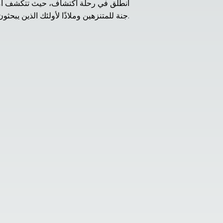
جنة للمتنزهين وملاذًا لأولئك الذين يبحثون عن الجمال البكر، وهي شهادة على جاذبية قيرغيزستان الآسرة.