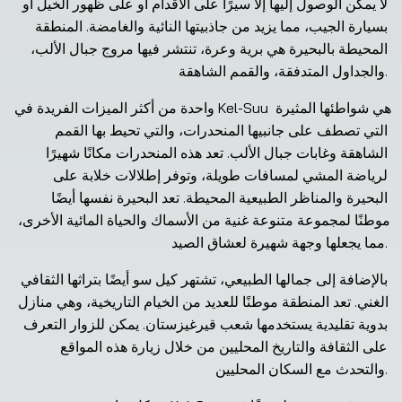
لا يمكن الوصول إليها إلا سيرًا على الأقدام أو على ظهور الخيل أو 
بسيارة الجيب، مما يزيد من جاذبيتها النائية والغامضة. المنطقة 
المحيطة بالبحيرة هي برية وعرة، تنتشر فيها مروج جبال الألب، 
والجداول المتدفقة، والقمم الشاهقة.
واحدة من أكثر الميزات الفريدة في Kel-Suu هي شواطئها المثيرة 
التي تصطف على جانبيها المنحدرات، والتي تحيط بها القمم 
الشاهقة وغابات جبال الألب. تعد هذه المنحدرات مكانًا شهيرًا 
لرياضة المشي لمسافات طويلة، وتوفر إطلالات خلابة على 
البحيرة والمناظر الطبيعية المحيطة. تعد البحيرة نفسها أيضًا 
موطنًا لمجموعة متنوعة غنية من الأسماك والحياة المائية الأخرى، 
مما يجعلها وجهة شهيرة لعشاق الصيد.
بالإضافة إلى جمالها الطبيعي، تشتهر كيل سو أيضًا بتراثها الثقافي 
الغني. تعد المنطقة موطنًا للعديد من الخيام التاريخية، وهي منازل 
بدوية تقليدية يستخدمها شعب قيرغيزستان. يمكن للزوار التعرف 
على الثقافة والتاريخ المحليين من خلال زيارة هذه المواقع 
والتحدث مع السكان المحليين.